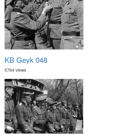
KB Geyk 048
5764 views