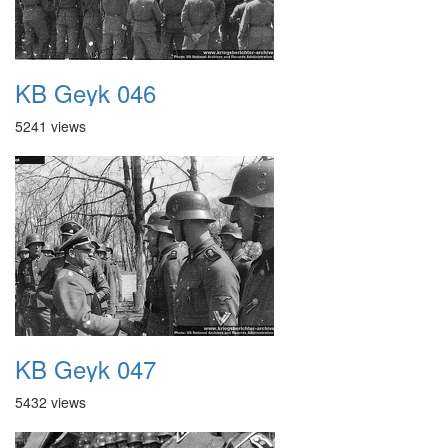
KB Geyk 046
5241 views
KB Geyk 047
5432 views