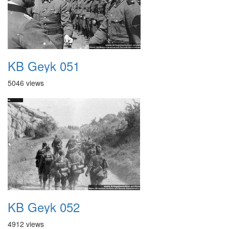
KB Geyk 051
5046 views
KB Geyk 052
4912 views